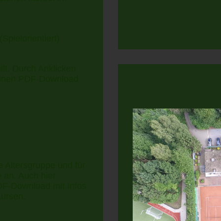
pielorientiert)
ilt. Durch Anklicken
 einen PDF-Download
de Altersgruppe und für
 an. Auch hier
DF-Download mit Infos
ursen.