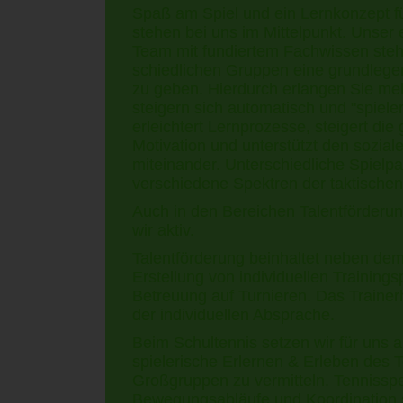
Spaß am Spiel und ein Lernkonzept f
stehen bei uns im Mittelpunkt. Unser 
Team mit fundiertem Fachwissen steht
schiedlichen Gruppen eine grundlege
zu geben. Hierdurch
erlangen Sie meh
steigern sich automatisch und "spiele
erleichtert Lernprozesse, steigert d
Motivation und unterstützt den sozi
miteinander. Unterschiedliche Spielp
verschiedene Spektren der taktischen
Auch in den Bereichen Talentförderun
wir aktiv.
Talentförderung beinhaltet neben dem
Erstellung von individuellen Trainings
Betreuung auf Turnieren. Das Trainer
der individuellen Absprache.
Beim Schultennis setzen wir für uns al
spielerische Erlernen & Erleben des T
Großgruppen zu vermitteln. Tennisspe
Bewegungsabläufe und Koordination s