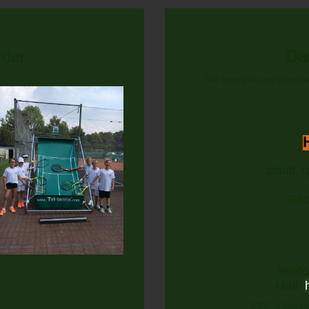
 der
Da
Die Tennis Vita der einzeln
staatl. 
Fac
Telef
Mail:
PDF-Downlo