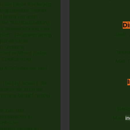
ür die beste Förderung
eingespieltes Trainer-
 bereit um unter-
nde Tennisausbildung
Di
r Spielerfahrung und
staatl.
risch". Gruppentraining
ie gemeinsame
alen Umgang
Telef
artner eröffnen zudem
 Spielführung.
Mail:
g & Schultennis sind
 Training sowohl die
plänen als auch die
honorar bedarf hierbei
Telef
s Ziel, das
ennissports in
Mail:
in
zifische
tehen hierbei im