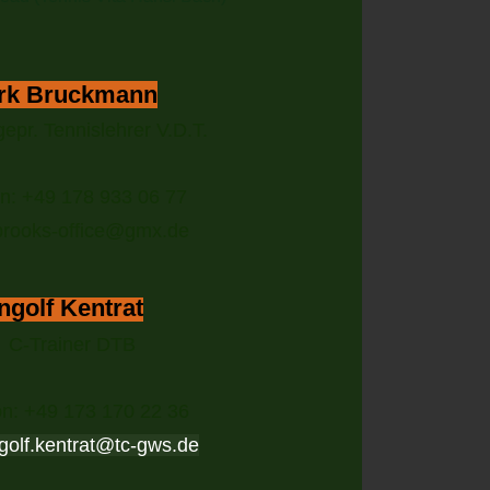
rk Bruckmann
 gepr. Tennislehrer V.D.T.
on: +49 178 933 06 77
 brooks-office@gmx.de
Ingolf Kentrat
C-Trainer DTB
on: +49 173 170 22 36
golf.kentrat@tc-gws.de