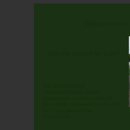
Willkommen in
"Bei uns beginnt Ihr Spiel"
Die Schönebecker
Tennis•
Schmiede ist eine
Kooperation zwischen dem TC
Grün-Weiß Schönebeck e.V. und
dem dazugehörenden
Trainerteam.