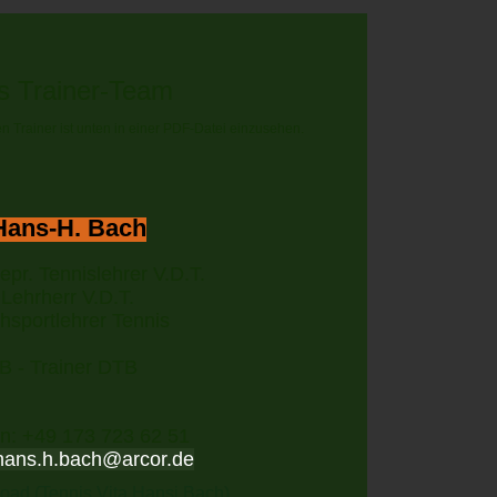
s Trainer-Team
en Trainer ist unten in einer PDF-Datei einzusehen.
Hans-H. Bach
gepr. Tennislehrer V.D.T.
Lehrherr V.D.T.
hsportlehrer Tennis
B - Trainer DTB
on: +49 173 723 62 51
hans.h.bach@arcor.de
ad (Tennis Vita Hansi Bach)