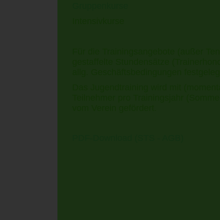
Gruppenkurse
Intensivkurse
Für die Trainingsangebote (außer Te
gestaffelte Stundensätze (Trainerhono
allg. Geschäftsbedingungen festgelegt
Das Jugendtraining wird mit (moment
Teilnehmer pro Trainingsjahr (Sommer
vom Verein gefördert.
PDF-Download (STS - AGB)