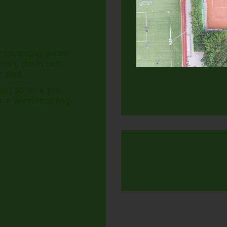
nniscamps) gelten
rar), die in den
 sind.
an) 60,00 € pro
 + Wintertraining)