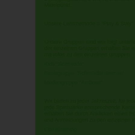
Mittelpunkt.
Unsere Lehrmethode = "Play & Stay" (S
Unsere Gruppen sind wie folgt unterte
der einzelnen Gruppen erhalten Sie
mit Infos zu den einzelnen Gruppen.
Kids "Schmiede"
Basisgruppe "Schmiedehammer"
Medengruppe "Amboss"
Wir bieten zu jeder Jahreszeit, für je
jede Spielstärke entsprechende Kurse
erhalten Sie durch Anklicken einen P
und Anmeldungen zu den einzelnen K
Einzeltraining